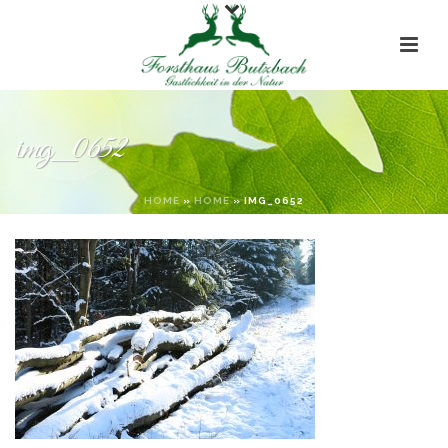
img_0652
HOME
»
HOME
»
IMG_0652