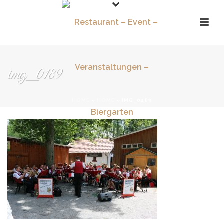
img_0189
HOME
»
HOME
»
IMG_0189